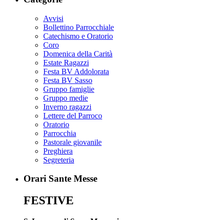
Avvisi
Bollettino Parrocchiale
Catechismo e Oratorio
Coro
Domenica della Carità
Estate Ragazzi
Festa BV Addolorata
Festa BV Sasso
Gruppo famiglie
Gruppo medie
Inverno ragazzi
Lettere del Parroco
Oratorio
Parrocchia
Pastorale giovanile
Preghiera
Segreteria
Orari Sante Messe
FESTIVE