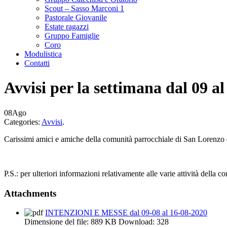
Scout – Sasso Marconi 1
Pastorale Giovanile
Estate ragazzi
Gruppo Famiglie
Coro
Modulistica
Contatti
Avvisi per la settimana dal 09 a
08
Ago
Categories:
Avvisi
.
Carissimi amici e amiche della comunità parrocchiale di San Lorenzo e d
P.S.: per ulteriori informazioni relativamente alle varie attività della c
Attachments
INTENZIONI E MESSE dal 09-08 al 16-08-2020
Dimensione del file:
889 KB
Download:
328