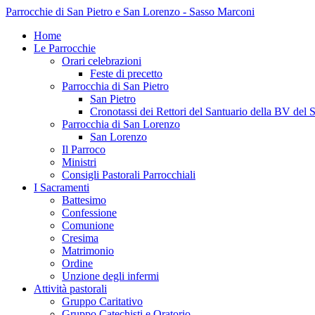
Parrocchie di San Pietro e San Lorenzo - Sasso Marconi
Home
Le Parrocchie
Orari celebrazioni
Feste di precetto
Parrocchia di San Pietro
San Pietro
Cronotassi dei Rettori del Santuario della BV del 
Parrocchia di San Lorenzo
San Lorenzo
Il Parroco
Ministri
Consigli Pastorali Parrocchiali
I Sacramenti
Battesimo
Confessione
Comunione
Cresima
Matrimonio
Ordine
Unzione degli infermi
Attività pastorali
Gruppo Caritativo
Gruppo Catechisti e Oratorio