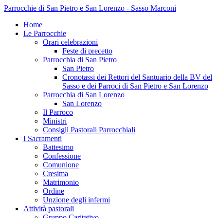
Parrocchie di San Pietro e San Lorenzo - Sasso Marconi
Home
Le Parrocchie
Orari celebrazioni
Feste di precetto
Parrocchia di San Pietro
San Pietro
Cronotassi dei Rettori del Santuario della BV del
Sasso e dei Parroci di San Pietro e San Lorenzo
Parrocchia di San Lorenzo
San Lorenzo
Il Parroco
Ministri
Consigli Pastorali Parrocchiali
I Sacramenti
Battesimo
Confessione
Comunione
Cresima
Matrimonio
Ordine
Unzione degli infermi
Attività pastorali
Gruppo Caritativo