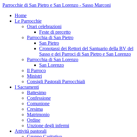
Parrocchie di San Pietro e San Lorenzo - Sasso Marconi
Home
Le Parrocchie
Orari celebrazioni
Feste di precetto
Parrocchia di San Pietro
San Pietro
Cronotassi dei Rettori del Santuario della BV del
Sasso e dei Parroci di San Pietro e San Lorenzo
Parrocchia di San Lorenzo
San Lorenzo
Il Parroco
Ministri
Consigli Pastorali Parrocchiali
I Sacramenti
Battesimo
Confessione
Comunione
Cresima
Matrimonio
Ordine
Unzione degli infermi
Attività pastorali
Gruppo Caritativo