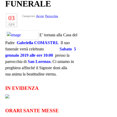
FUNERALE
Categories:
Avvisi
,
Parrocchia
.
03
GEN
E’ tornata alla Casa del
Padre
Gabriella COMASTRI.
Il suo
funerale verrà celebrato
Sabato 5
gennaio 2019
alle ore 10
:00
presso la
parrocchia di
San Lorenzo.
Ci uniamo in
preghiera affinché il Signore doni alla
sua anima la beatitudine eterna.
IN EVIDENZA
ORARI SANTE MESSE