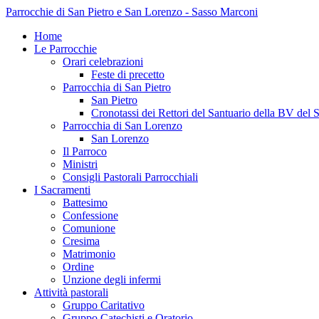
Parrocchie di San Pietro e San Lorenzo - Sasso Marconi
Home
Le Parrocchie
Orari celebrazioni
Feste di precetto
Parrocchia di San Pietro
San Pietro
Cronotassi dei Rettori del Santuario della BV del 
Parrocchia di San Lorenzo
San Lorenzo
Il Parroco
Ministri
Consigli Pastorali Parrocchiali
I Sacramenti
Battesimo
Confessione
Comunione
Cresima
Matrimonio
Ordine
Unzione degli infermi
Attività pastorali
Gruppo Caritativo
Gruppo Catechisti e Oratorio