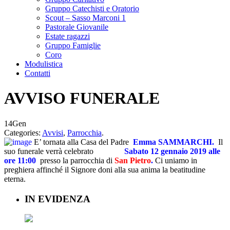
Gruppo Catechisti e Oratorio
Scout – Sasso Marconi 1
Pastorale Giovanile
Estate ragazzi
Gruppo Famiglie
Coro
Modulistica
Contatti
AVVISO FUNERALE
14
Gen
Categories:
Avvisi
,
Parrocchia
.
E’ tornata alla Casa del Padre
Emma SAMMARCHI.
Il
suo funerale verrà celebrato
Sabato 12 gennaio 2019
alle
ore 11
:00
presso la parrocchia di
San Pietro
.
Ci uniamo in
preghiera affinché il Signore doni alla sua anima la beatitudine
eterna.
IN EVIDENZA