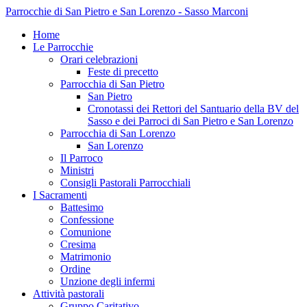
Parrocchie di San Pietro e San Lorenzo - Sasso Marconi
Home
Le Parrocchie
Orari celebrazioni
Feste di precetto
Parrocchia di San Pietro
San Pietro
Cronotassi dei Rettori del Santuario della BV del
Sasso e dei Parroci di San Pietro e San Lorenzo
Parrocchia di San Lorenzo
San Lorenzo
Il Parroco
Ministri
Consigli Pastorali Parrocchiali
I Sacramenti
Battesimo
Confessione
Comunione
Cresima
Matrimonio
Ordine
Unzione degli infermi
Attività pastorali
Gruppo Caritativo