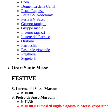
Coro
Domenica della Carità
Estate Ragazzi
Festa BV Addolorata
Festa BV Sasso
Gruppo famiglie
Gruppo medie
Inverno ragazzi
Lettere del Parroco
Oratorio
Parrocchia
Pastorale giovanile
Preghiera
Segreteria
Orari Sante Messe
FESTIVE
S. Lorenzo di Sasso Marconi
h 10.00
S. Pietro di Sasso Marconi
h 11.30
h 18.00
Nei mesi di luglio e agosto la Messa vespertina