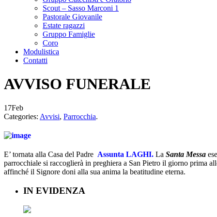
Scout – Sasso Marconi 1
Pastorale Giovanile
Estate ragazzi
Gruppo Famiglie
Coro
Modulistica
Contatti
AVVISO FUNERALE
17
Feb
Categories:
Avvisi
,
Parrocchia
.
E’ tornata alla Casa del Padre
Assunta LAGHI
.
La
Santa Messa
ese
parrocchiale si raccoglierà in preghiera a San Pietro il giorno prima al
affinché il Signore doni alla sua anima la beatitudine eterna.
IN EVIDENZA