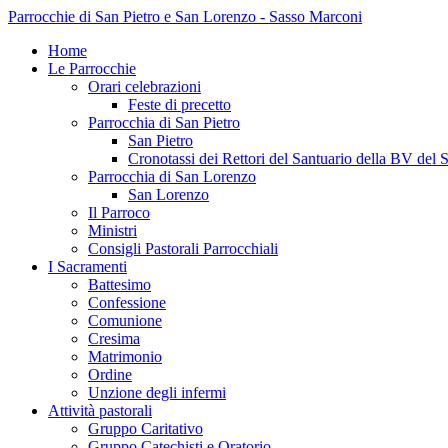
Parrocchie di San Pietro e San Lorenzo - Sasso Marconi
Home
Le Parrocchie
Orari celebrazioni
Feste di precetto
Parrocchia di San Pietro
San Pietro
Cronotassi dei Rettori del Santuario della BV del 
Parrocchia di San Lorenzo
San Lorenzo
Il Parroco
Ministri
Consigli Pastorali Parrocchiali
I Sacramenti
Battesimo
Confessione
Comunione
Cresima
Matrimonio
Ordine
Unzione degli infermi
Attività pastorali
Gruppo Caritativo
Gruppo Catechisti e Oratorio