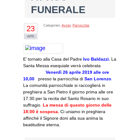
FUNERALE
Categories:
Avvisi
,
Parrocchia
.
23
APR
E’ tornato alla Casa del Padre
Ivo Baldazzi
.
La
Santa Messa esequiale verrà celebrata
Venerdì 26 aprile
2019
alle ore
10,0
0
presso la parrocchia di
San Lorenz
o
.
La comunità parrocchiale si raccoglierà in
preghiera a San Pietro il giorno prima alle ore
17:30 per la recita del Santo Rosario in suo
suffragio.
La messa di questo giorno delle
18:00 è sospesa.
Ci uniamo in preghiera
affinché il Signore doni alla sua anima la
beatitudine eterna.