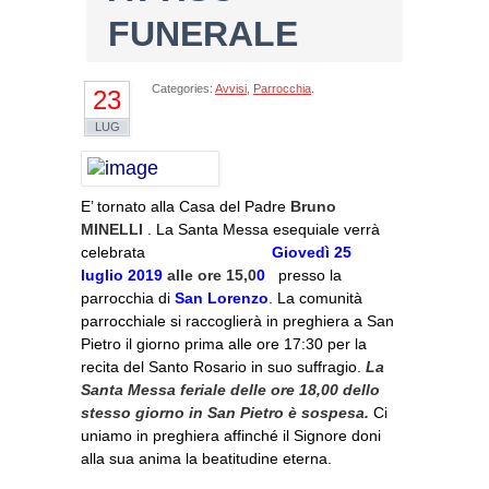
FUNERALE
Categories:
Avvisi
,
Parrocchia
.
23
LUG
E’ tornato alla Casa del Padre
Bruno
MINELLI
.
La Santa Messa esequiale verrà
celebrata
Giovedì 25
luglio
2019
alle ore 15,0
0
presso la
parrocchia di
San Lorenz
o
.
La comunità
parrocchiale si raccoglierà in preghiera a San
Pietro il giorno prima alle ore 17:30 per la
recita del Santo Rosario in suo suffragio.
La
Santa Messa feriale delle ore 18,00 dello
stesso giorno in San Pietro è sospesa.
Ci
uniamo in preghiera affinché il Signore doni
alla sua anima la beatitudine eterna.