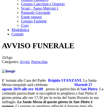
Gruppo Catechisti e Oratorio
Scout – Sasso Marconi 1
Pastorale Giovanile
Estate ragazzi
Gruppo Famiglie
Coro
Modulistica
Contatti
AVVISO FUNERALE
24
Ago
Categories:
Avvisi
,
Parrocchia
.
E’ tornata alla Casa del Padre
Brigida STANZANI
. La Santa
Messa esequiale sarà celebrata
Martedì 27
agosto
2019
alle ore 10,00
presso la parrocchia di
San Pietr
o
.
La
comunità parrocchiale si raccoglierà in preghiera a San Pietro il
giorno prima alle ore 17:30 per la recita del Santo Rosario in suo
suffragio.
La Santa Messa di questo giorno in San Pietro è
sospesa.
Ci uniamo in preghiera affinché il Signore doni alla