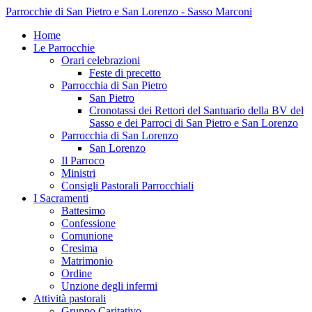
Parrocchie di San Pietro e San Lorenzo - Sasso Marconi
Home
Le Parrocchie
Orari celebrazioni
Feste di precetto
Parrocchia di San Pietro
San Pietro
Cronotassi dei Rettori del Santuario della BV del
Sasso e dei Parroci di San Pietro e San Lorenzo
Parrocchia di San Lorenzo
San Lorenzo
Il Parroco
Ministri
Consigli Pastorali Parrocchiali
I Sacramenti
Battesimo
Confessione
Comunione
Cresima
Matrimonio
Ordine
Unzione degli infermi
Attività pastorali
Gruppo Caritativo