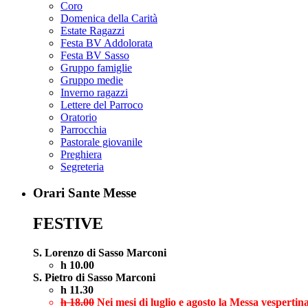
Coro
Domenica della Carità
Estate Ragazzi
Festa BV Addolorata
Festa BV Sasso
Gruppo famiglie
Gruppo medie
Inverno ragazzi
Lettere del Parroco
Oratorio
Parrocchia
Pastorale giovanile
Preghiera
Segreteria
Orari Sante Messe
FESTIVE
S. Lorenzo di Sasso Marconi
h 10.00
S. Pietro di Sasso Marconi
h 11.30
h 18.00
Nei mesi di luglio e agosto la Messa vespertina