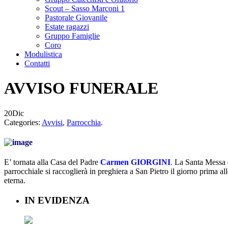
Scout – Sasso Marconi 1
Pastorale Giovanile
Estate ragazzi
Gruppo Famiglie
Coro
Modulistica
Contatti
AVVISO FUNERALE
20
Dic
Categories:
Avvisi
,
Parrocchia
.
E’ tornata alla Casa del Padre
Carmen GIORGINI
.
La Santa Messa e
parrocchiale si raccoglierà in preghiera a San Pietro il giorno prima al
eterna.
IN EVIDENZA