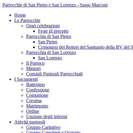
Parrocchie di San Pietro e San Lorenzo - Sasso Marconi
Home
Le Parrocchie
Orari celebrazioni
Feste di precetto
Parrocchia di San Pietro
San Pietro
Cronotassi dei Rettori del Santuario della BV del 
Parrocchia di San Lorenzo
San Lorenzo
Il Parroco
Ministri
Consigli Pastorali Parrocchiali
I Sacramenti
Battesimo
Confessione
Comunione
Cresima
Matrimonio
Ordine
Unzione degli infermi
Attività pastorali
Gruppo Caritativo
Gruppo Catechisti e Oratorio