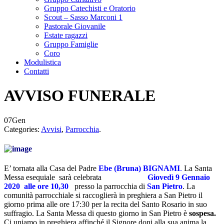
Gruppo Catechisti e Oratorio
Scout – Sasso Marconi 1
Pastorale Giovanile
Estate ragazzi
Gruppo Famiglie
Coro
Modulistica
Contatti
AVVISO FUNERALE
07
Gen
Categories:
Avvisi
,
Parrocchia
.
E’ tornata alla Casa del Padre
Ebe (Bruna) BIGNAMI
.
La Santa
Messa esequiale sarà celebrata
Giovedì 9 Gennaio
2020
alle ore 10,30
presso la parrocchia di
San Pietro
.
La
comunità parrocchiale si raccoglierà in preghiera a San Pietro il
giorno prima alle ore 17:30 per la recita del Santo Rosario in suo
suffragio. La Santa Messa di questo giorno in San Pietro è
sospesa.
Ci uniamo in preghiera affinché il Signore doni alla sua anima la