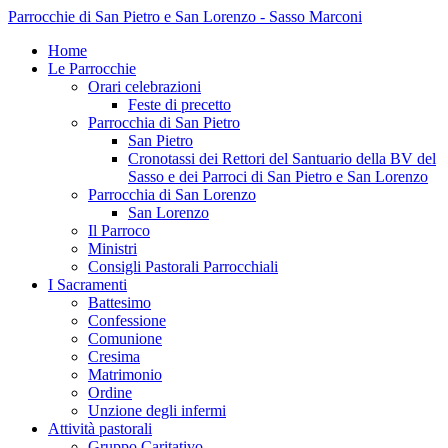
Parrocchie di San Pietro e San Lorenzo - Sasso Marconi
Home
Le Parrocchie
Orari celebrazioni
Feste di precetto
Parrocchia di San Pietro
San Pietro
Cronotassi dei Rettori del Santuario della BV del
Sasso e dei Parroci di San Pietro e San Lorenzo
Parrocchia di San Lorenzo
San Lorenzo
Il Parroco
Ministri
Consigli Pastorali Parrocchiali
I Sacramenti
Battesimo
Confessione
Comunione
Cresima
Matrimonio
Ordine
Unzione degli infermi
Attività pastorali
Gruppo Caritativo