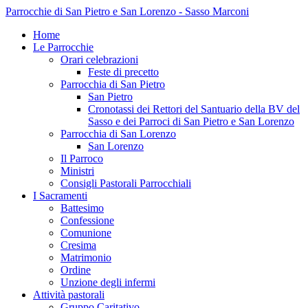
Parrocchie di San Pietro e San Lorenzo - Sasso Marconi
Home
Le Parrocchie
Orari celebrazioni
Feste di precetto
Parrocchia di San Pietro
San Pietro
Cronotassi dei Rettori del Santuario della BV del
Sasso e dei Parroci di San Pietro e San Lorenzo
Parrocchia di San Lorenzo
San Lorenzo
Il Parroco
Ministri
Consigli Pastorali Parrocchiali
I Sacramenti
Battesimo
Confessione
Comunione
Cresima
Matrimonio
Ordine
Unzione degli infermi
Attività pastorali
Gruppo Caritativo