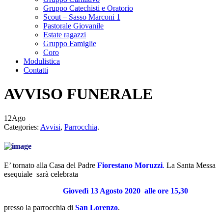
Gruppo Catechisti e Oratorio
Scout – Sasso Marconi 1
Pastorale Giovanile
Estate ragazzi
Gruppo Famiglie
Coro
Modulistica
Contatti
AVVISO FUNERALE
12
Ago
Categories:
Avvisi
,
Parrocchia
.
E’ tornato alla Casa del Padre
Fiorestano Moruzzi
.
La Santa Messa
esequiale sarà celebrata
Giovedì 13 Agosto 2020
alle ore 15,30
presso la parrocchia di
San Lorenzo
.