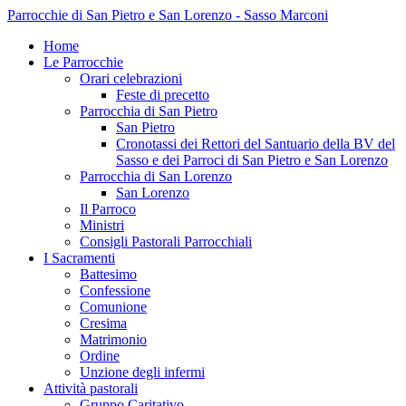
Parrocchie di San Pietro e San Lorenzo - Sasso Marconi
Home
Le Parrocchie
Orari celebrazioni
Feste di precetto
Parrocchia di San Pietro
San Pietro
Cronotassi dei Rettori del Santuario della BV del
Sasso e dei Parroci di San Pietro e San Lorenzo
Parrocchia di San Lorenzo
San Lorenzo
Il Parroco
Ministri
Consigli Pastorali Parrocchiali
I Sacramenti
Battesimo
Confessione
Comunione
Cresima
Matrimonio
Ordine
Unzione degli infermi
Attività pastorali
Gruppo Caritativo