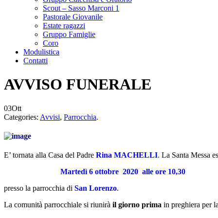
Scout – Sasso Marconi 1
Pastorale Giovanile
Estate ragazzi
Gruppo Famiglie
Coro
Modulistica
Contatti
AVVISO FUNERALE
03
Ott
Categories:
Avvisi
,
Parrocchia
.
E’ tornata alla Casa del Padre
Rina MACHELLI
.
La Santa Messa ese
Martedì 6 ottobre 2020
alle ore 10,30
presso la parrocchia di
San Lorenzo
.
La comunità parrocchiale si riunirà
il giorno prima
in preghiera per la