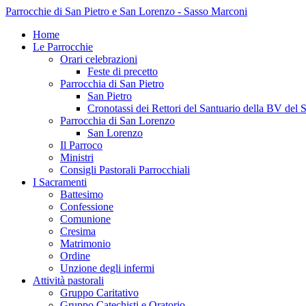
Parrocchie di San Pietro e San Lorenzo - Sasso Marconi
Home
Le Parrocchie
Orari celebrazioni
Feste di precetto
Parrocchia di San Pietro
San Pietro
Cronotassi dei Rettori del Santuario della BV del 
Parrocchia di San Lorenzo
San Lorenzo
Il Parroco
Ministri
Consigli Pastorali Parrocchiali
I Sacramenti
Battesimo
Confessione
Comunione
Cresima
Matrimonio
Ordine
Unzione degli infermi
Attività pastorali
Gruppo Caritativo
Gruppo Catechisti e Oratorio