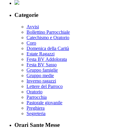
Categorie
Avvisi
Bollettino Parrocchiale
Catechismo e Oratorio
Coro
Domenica della Carità
Estate Ragazzi
Festa BV Addolorata
Festa BV Sasso
Gruppo famiglie
Gruppo medie
Inverno ragazzi
Lettere del Parroco
Oratorio
Parrocchia
Pastorale giovanile
Preghiera
Segreteria
Orari Sante Messe