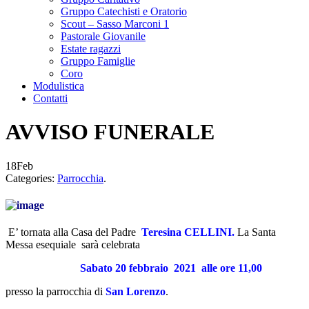
Gruppo Catechisti e Oratorio
Scout – Sasso Marconi 1
Pastorale Giovanile
Estate ragazzi
Gruppo Famiglie
Coro
Modulistica
Contatti
AVVISO FUNERALE
18
Feb
Categories:
Parrocchia
.
E’ tornata alla Casa del Padre
Teresina CELLINI.
La Santa
Messa esequiale sarà celebrata
Sabato 20 febbraio 2021
alle ore 11,00
presso la parrocchia di
San Lorenzo
.