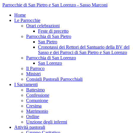
Parrocchie di San Pietro e San Lorenzo - Sasso Marconi
Home
Le Parrocchie
Orari celebrazioni
Feste di precetto
Parrocchia di San Pietro
San Pietro
Cronotassi dei Rettori del Santuario della BV del
Sasso e dei Parroci di San Pietro e San Lorenzo
Parrocchia di San Lorenzo
San Lorenzo
Il Parroco
Ministri
Consigli Pastorali Parrocchiali
I Sacramenti
Battesimo
Confessione
Comunione
Cresima
Matrimonio
Ordine
Unzione degli infermi
Attività pastorali
Gruppo Caritativo