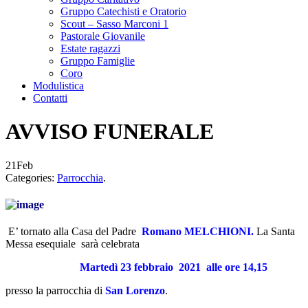
Gruppo Catechisti e Oratorio
Scout – Sasso Marconi 1
Pastorale Giovanile
Estate ragazzi
Gruppo Famiglie
Coro
Modulistica
Contatti
AVVISO FUNERALE
21
Feb
Categories:
Parrocchia
.
E’ tornato alla Casa del Padre
Romano MELCHIONI.
La Santa
Messa esequiale sarà celebrata
Martedì 23 febbraio 2021
alle ore 14,15
presso la parrocchia di
San Lorenzo
.