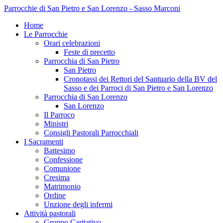
Parrocchie di San Pietro e San Lorenzo - Sasso Marconi
Home
Le Parrocchie
Orari celebrazioni
Feste di precetto
Parrocchia di San Pietro
San Pietro
Cronotassi dei Rettori del Santuario della BV del
Sasso e dei Parroci di San Pietro e San Lorenzo
Parrocchia di San Lorenzo
San Lorenzo
Il Parroco
Ministri
Consigli Pastorali Parrocchiali
I Sacramenti
Battesimo
Confessione
Comunione
Cresima
Matrimonio
Ordine
Unzione degli infermi
Attività pastorali
Gruppo Caritativo