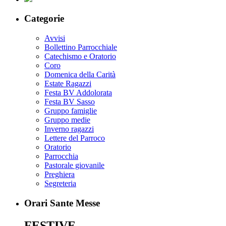
Categorie
Avvisi
Bollettino Parrocchiale
Catechismo e Oratorio
Coro
Domenica della Carità
Estate Ragazzi
Festa BV Addolorata
Festa BV Sasso
Gruppo famiglie
Gruppo medie
Inverno ragazzi
Lettere del Parroco
Oratorio
Parrocchia
Pastorale giovanile
Preghiera
Segreteria
Orari Sante Messe
FESTIVE