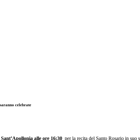
 saranno celebrate
n
Sant’Apollonia
alle ore 16:30
per la recita del Santo Rosario in suo s