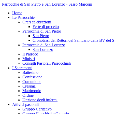
Parrocchie di San Pietro e San Lorenzo - Sasso Marconi
Home
Le Parrocchie
Orari celebrazioni
Feste di precetto
Parrocchia di San Pietro
San Pietro
Cronotassi dei Rettori del Santuario della BV del 
Parrocchia di San Lorenzo
San Lorenzo
Il Parroco
Ministri
Consigli Pastorali Parrocchiali
I Sacramenti
Battesimo
Confessione
Comunione
Cresima
Matrimonio
Ordine
Unzione degli infermi
Attività pastorali
Gruppo Caritativo
Gruppo Catechisti e Oratorio