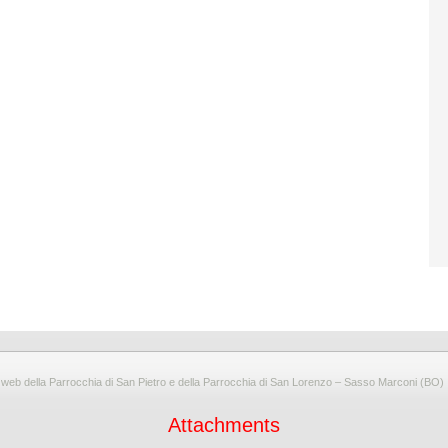
 web della Parrocchia di San Pietro e della Parrocchia di San Lorenzo – Sasso Marconi (BO) I
Attachments