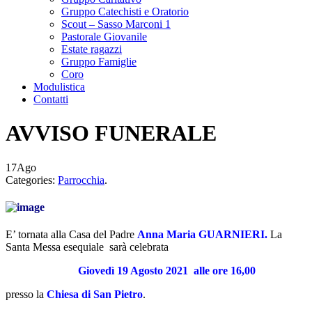
Gruppo Catechisti e Oratorio
Scout – Sasso Marconi 1
Pastorale Giovanile
Estate ragazzi
Gruppo Famiglie
Coro
Modulistica
Contatti
AVVISO FUNERALE
17
Ago
Categories:
Parrocchia
.
E’ tornata alla Casa del Padre
Anna
Maria GUARNIERI
.
La
Santa Messa esequiale sarà celebrata
Giovedì 19 Agosto 2021
alle ore 16,00
presso la
Chiesa di San Pietro
.