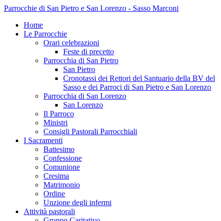
Parrocchie di San Pietro e San Lorenzo - Sasso Marconi
Home
Le Parrocchie
Orari celebrazioni
Feste di precetto
Parrocchia di San Pietro
San Pietro
Cronotassi dei Rettori del Santuario della BV del
Sasso e dei Parroci di San Pietro e San Lorenzo
Parrocchia di San Lorenzo
San Lorenzo
Il Parroco
Ministri
Consigli Pastorali Parrocchiali
I Sacramenti
Battesimo
Confessione
Comunione
Cresima
Matrimonio
Ordine
Unzione degli infermi
Attività pastorali
Gruppo Caritativo