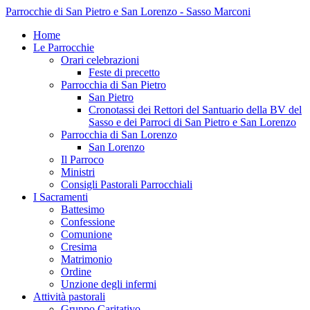
Parrocchie di San Pietro e San Lorenzo - Sasso Marconi
Home
Le Parrocchie
Orari celebrazioni
Feste di precetto
Parrocchia di San Pietro
San Pietro
Cronotassi dei Rettori del Santuario della BV del
Sasso e dei Parroci di San Pietro e San Lorenzo
Parrocchia di San Lorenzo
San Lorenzo
Il Parroco
Ministri
Consigli Pastorali Parrocchiali
I Sacramenti
Battesimo
Confessione
Comunione
Cresima
Matrimonio
Ordine
Unzione degli infermi
Attività pastorali
Gruppo Caritativo