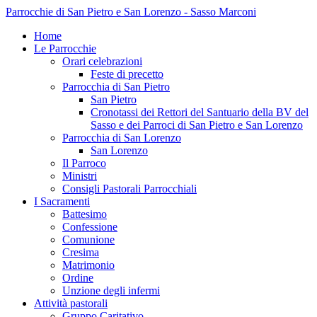
Parrocchie di San Pietro e San Lorenzo - Sasso Marconi
Home
Le Parrocchie
Orari celebrazioni
Feste di precetto
Parrocchia di San Pietro
San Pietro
Cronotassi dei Rettori del Santuario della BV del
Sasso e dei Parroci di San Pietro e San Lorenzo
Parrocchia di San Lorenzo
San Lorenzo
Il Parroco
Ministri
Consigli Pastorali Parrocchiali
I Sacramenti
Battesimo
Confessione
Comunione
Cresima
Matrimonio
Ordine
Unzione degli infermi
Attività pastorali
Gruppo Caritativo