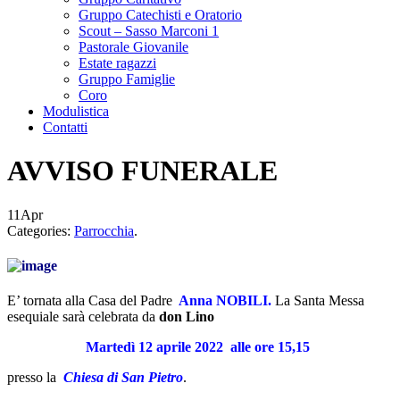
Gruppo Catechisti e Oratorio
Scout – Sasso Marconi 1
Pastorale Giovanile
Estate ragazzi
Gruppo Famiglie
Coro
Modulistica
Contatti
AVVISO FUNERALE
11
Apr
Categories:
Parrocchia
.
E’ tornata alla Casa del Padre
Anna NOBILI
.
La Santa Messa
esequiale sarà celebrata da
don Lino
Martedì 12 aprile
2022
alle ore 15,15
presso la
Chiesa
di San Pietro
.