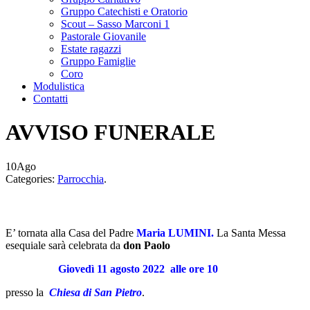
Gruppo Catechisti e Oratorio
Scout – Sasso Marconi 1
Pastorale Giovanile
Estate ragazzi
Gruppo Famiglie
Coro
Modulistica
Contatti
AVVISO FUNERALE
10
Ago
Categories:
Parrocchia
.
E’ tornata alla Casa del Padre
Maria LUMINI
.
La Santa Messa
esequiale sarà celebrata da
don Paolo
Giovedì 11 agosto
2022
alle ore 10
presso la
Chiesa
di San Pietro
.