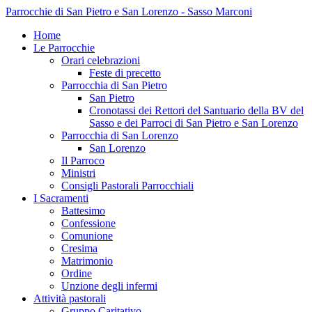
Parrocchie di San Pietro e San Lorenzo - Sasso Marconi
Home
Le Parrocchie
Orari celebrazioni
Feste di precetto
Parrocchia di San Pietro
San Pietro
Cronotassi dei Rettori del Santuario della BV del
Sasso e dei Parroci di San Pietro e San Lorenzo
Parrocchia di San Lorenzo
San Lorenzo
Il Parroco
Ministri
Consigli Pastorali Parrocchiali
I Sacramenti
Battesimo
Confessione
Comunione
Cresima
Matrimonio
Ordine
Unzione degli infermi
Attività pastorali
Gruppo Caritativo