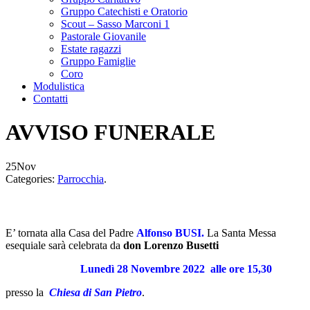
Gruppo Catechisti e Oratorio
Scout – Sasso Marconi 1
Pastorale Giovanile
Estate ragazzi
Gruppo Famiglie
Coro
Modulistica
Contatti
AVVISO FUNERALE
25
Nov
Categories:
Parrocchia
.
E’ tornata alla Casa del Padre
Alfonso BUSI
.
La Santa Messa
esequiale sarà celebrata da
don Lorenzo Busetti
Lunedì 28 Novembre
2022
alle ore 15,30
presso la
Chiesa
di San Pietro
.