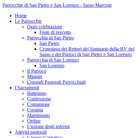
Parrocchie di San Pietro e San Lorenzo - Sasso Marconi
Home
Le Parrocchie
Orari celebrazioni
Feste di precetto
Parrocchia di San Pietro
San Pietro
Cronotassi dei Rettori del Santuario della BV del
Sasso e dei Parroci di San Pietro e San Lorenzo
Parrocchia di San Lorenzo
San Lorenzo
Il Parroco
Ministri
Consigli Pastorali Parrocchiali
I Sacramenti
Battesimo
Confessione
Comunione
Cresima
Matrimonio
Ordine
Unzione degli infermi
Attività pastorali
Gruppo Caritativo