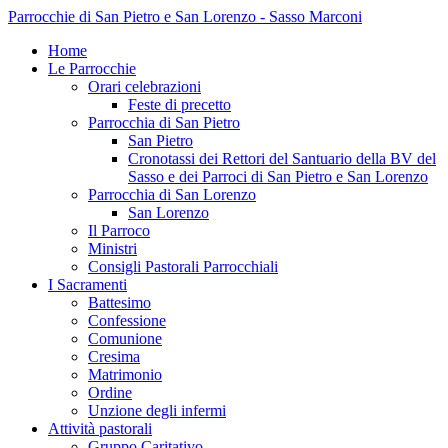
Parrocchie di San Pietro e San Lorenzo - Sasso Marconi
Home
Le Parrocchie
Orari celebrazioni
Feste di precetto
Parrocchia di San Pietro
San Pietro
Cronotassi dei Rettori del Santuario della BV del
Sasso e dei Parroci di San Pietro e San Lorenzo
Parrocchia di San Lorenzo
San Lorenzo
Il Parroco
Ministri
Consigli Pastorali Parrocchiali
I Sacramenti
Battesimo
Confessione
Comunione
Cresima
Matrimonio
Ordine
Unzione degli infermi
Attività pastorali
Gruppo Caritativo