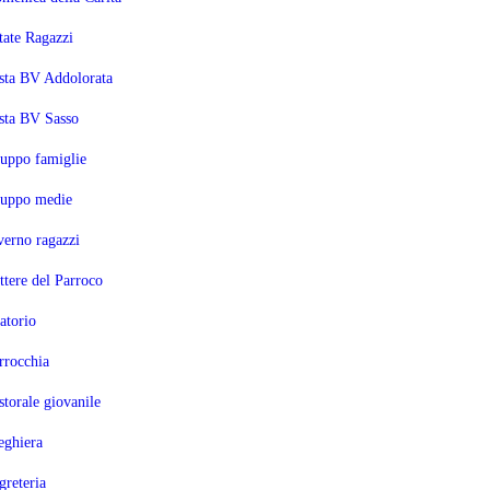
tate Ragazzi
sta BV Addolorata
sta BV Sasso
uppo famiglie
uppo medie
verno ragazzi
ttere del Parroco
atorio
rrocchia
storale giovanile
eghiera
greteria