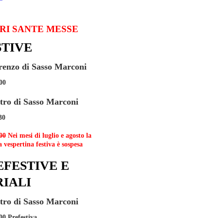
RI SANTE MESSE
STIVE
renzo di Sasso Marconi
00
etro di Sasso Marconi
30
00
Nei mesi di luglio e agosto la
 vespertina festiva è sospesa
EFESTIVE E
RIALI
etro di Sasso Marconi
00 Prefestiva