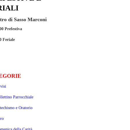
RIALI
etro di Sasso Marconi
00 Prefestiva
0 Feriale
EGORIE
visi
llettino Parrocchiale
techismo e Oratorio
ro
menica della Carità