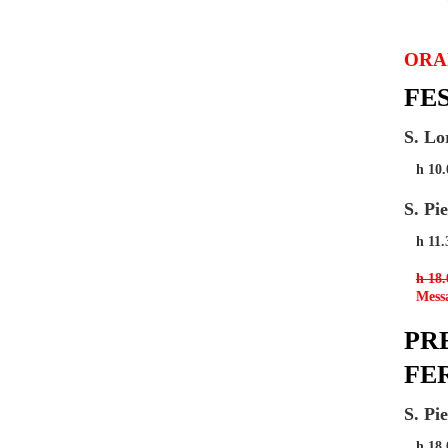
ORA
FE
S. Lo
h 10.
S. Pi
h 11.
h 18.
Messa
PR
FE
S. Pi
h 18.