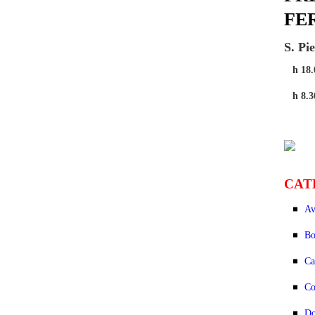
FE
S. Pi
h 18.
h 8.3
CAT
Av
Bo
Ca
Co
Do