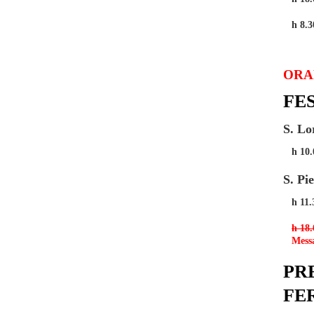
h 8.3
ORA
FE
S. Lo
h 10.
S. Pi
h 11.
h 18.
Messa
PR
FE