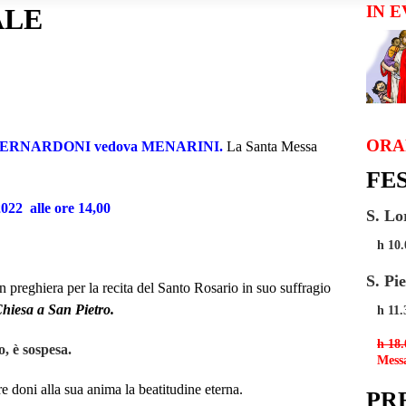
IN 
ALE
ORA
 BERNARDONI vedova MENARINI
.
La Santa Messa
FE
2022
alle ore 14,00
S. Lo
h 10.
S. Pi
n preghiera per la recita del Santo Rosario in suo suffragio
Chiesa a San Pietro.
h 11.
h 18.
, è sospesa.
Messa
e doni alla sua anima la beatitudine eterna.
PR