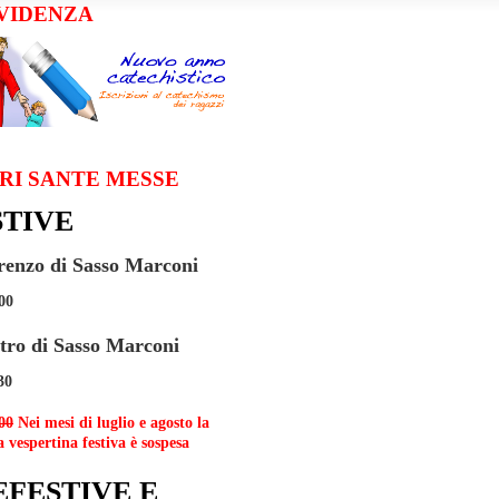
EVIDENZA
RI SANTE MESSE
STIVE
renzo di Sasso Marconi
00
etro di Sasso Marconi
30
00
Nei mesi di luglio e agosto la
 vespertina festiva è sospesa
EFESTIVE E