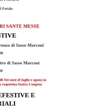
0 Feriale
RI SANTE MESSE
STIVE
renzo di Sasso Marconi
00
etro di Sasso Marconi
30
00
Nei mesi di luglio e agosto la
 vespertina festiva è sospesa
EFESTIVE E
RIALI