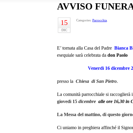
AVVISO FUNER
Categories:
Parrocchia
.
15
DIC
E’ tornata alla Casa del Padre
Bianca
esequiale sarà celebrata da
don Paolo
Venerdì 16 dicembre
presso la
Chiesa
di San Pietro
.
La comunità parrocchiale si raccoglierà i
giovedì 15
dicembre
alle
ore 16,30
in 
La Messa del mattino, di questo giorno
Ci uniamo in preghiera affinché il Signor