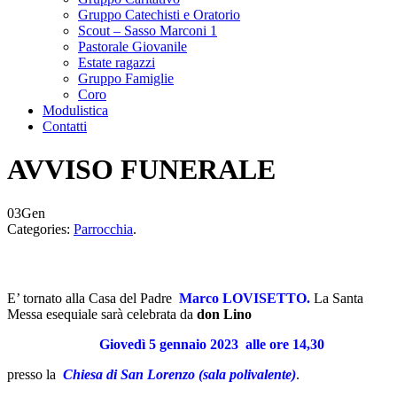
Gruppo Catechisti e Oratorio
Scout – Sasso Marconi 1
Pastorale Giovanile
Estate ragazzi
Gruppo Famiglie
Coro
Modulistica
Contatti
AVVISO FUNERALE
03
Gen
Categories:
Parrocchia
.
E’ tornato alla Casa del Padre
Marco LOVISETTO
.
La Santa
Messa esequiale sarà celebrata da
don Lino
Giovedì 5 gennaio 2023
alle ore 14,30
presso la
Chiesa
di San Lorenzo (sala polivalente)
.