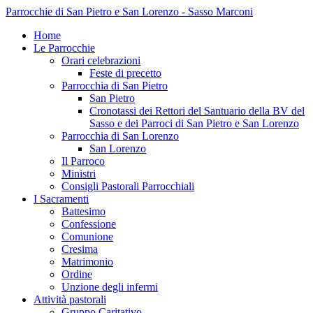
Parrocchie di San Pietro e San Lorenzo - Sasso Marconi
Home
Le Parrocchie
Orari celebrazioni
Feste di precetto
Parrocchia di San Pietro
San Pietro
Cronotassi dei Rettori del Santuario della BV del
Sasso e dei Parroci di San Pietro e San Lorenzo
Parrocchia di San Lorenzo
San Lorenzo
Il Parroco
Ministri
Consigli Pastorali Parrocchiali
I Sacramenti
Battesimo
Confessione
Comunione
Cresima
Matrimonio
Ordine
Unzione degli infermi
Attività pastorali
Gruppo Caritativo