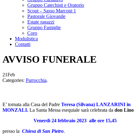
Gruppo Catechisti e Oratorio
Scout – Sasso Marconi 1
Pastorale Giovanile
Estate ragazzi
Gruppo Famiglie
Coro
Modulistica
Contatti
AVVISO FUNERALE
21
Feb
Categories:
Parrocchia
.
E’ tornata alla Casa del Padre
Teresa (Silvana) LANZAR
INI in
MONZALI
.
La Santa Messa esequiale sarà celebrata da
don Lino
Venerdì 24 febbraio 2023
alle ore 15,45
presso la
Chiesa
di San Pietro
.