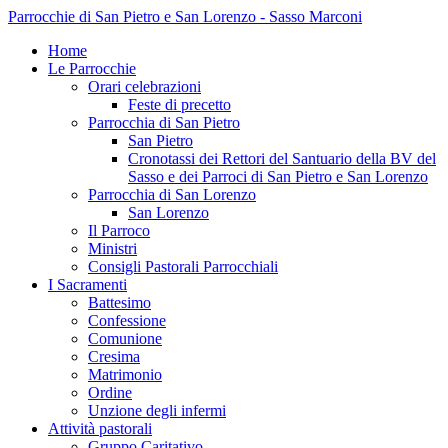
Parrocchie di San Pietro e San Lorenzo - Sasso Marconi
Home
Le Parrocchie
Orari celebrazioni
Feste di precetto
Parrocchia di San Pietro
San Pietro
Cronotassi dei Rettori del Santuario della BV del
Sasso e dei Parroci di San Pietro e San Lorenzo
Parrocchia di San Lorenzo
San Lorenzo
Il Parroco
Ministri
Consigli Pastorali Parrocchiali
I Sacramenti
Battesimo
Confessione
Comunione
Cresima
Matrimonio
Ordine
Unzione degli infermi
Attività pastorali
Gruppo Caritativo