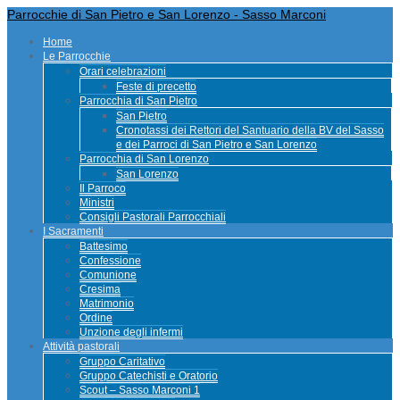
Parrocchie di San Pietro e San Lorenzo - Sasso Marconi
Home
Le Parrocchie
Orari celebrazioni
Feste di precetto
Parrocchia di San Pietro
San Pietro
Cronotassi dei Rettori del Santuario della BV del Sasso
e dei Parroci di San Pietro e San Lorenzo
Parrocchia di San Lorenzo
San Lorenzo
Il Parroco
Ministri
Consigli Pastorali Parrocchiali
I Sacramenti
Battesimo
Confessione
Comunione
Cresima
Matrimonio
Ordine
Unzione degli infermi
Attività pastorali
Gruppo Caritativo
Gruppo Catechisti e Oratorio
Scout – Sasso Marconi 1