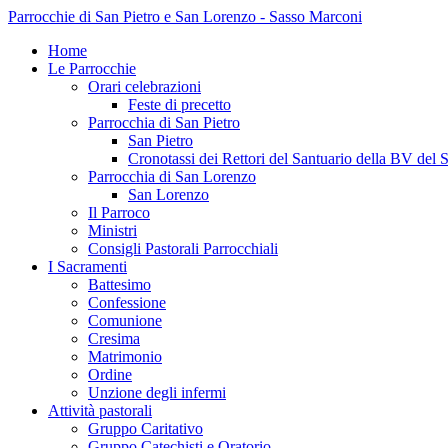
Parrocchie di San Pietro e San Lorenzo - Sasso Marconi
Home
Le Parrocchie
Orari celebrazioni
Feste di precetto
Parrocchia di San Pietro
San Pietro
Cronotassi dei Rettori del Santuario della BV del 
Parrocchia di San Lorenzo
San Lorenzo
Il Parroco
Ministri
Consigli Pastorali Parrocchiali
I Sacramenti
Battesimo
Confessione
Comunione
Cresima
Matrimonio
Ordine
Unzione degli infermi
Attività pastorali
Gruppo Caritativo
Gruppo Catechisti e Oratorio