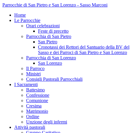
Parrocchie di San Pietro e San Lorenzo - Sasso Marconi
Home
Le Parrocchie
Orari celebrazioni
Feste di precetto
Parrocchia di San Pietro
San Pietro
Cronotassi dei Rettori del Santuario della BV del
Sasso e dei Parroci di San Pietro e San Lorenzo
Parrocchia di San Lorenzo
San Lorenzo
Il Parroco
Ministri
Consigli Pastorali Parrocchiali
I Sacramenti
Battesimo
Confessione
Comunione
Cresima
Matrimonio
Ordine
Unzione degli infermi
Attività pastorali
Gruppo Caritativo