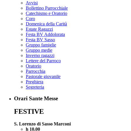
Avvisi
Bollettino Parrocchiale
Catechismo e Oratorio
Coro
Domenica della Carità
Estate Ragazzi
Festa BV Addolorata
Festa BV Sasso
Gruppo famiglie
Gruppo medie
Inverno ragazzi
Lettere del Parroco
Oratorio
Parrocchia
Pastorale giovanile
Preghiera
Segreteria
Orari Sante Messe
FESTIVE
S. Lorenzo di Sasso Marconi
h 10.00