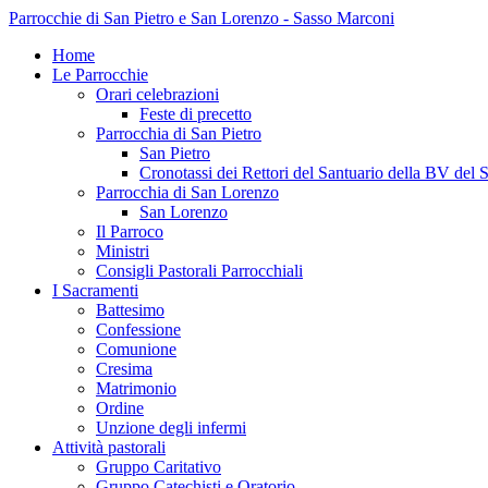
Parrocchie di San Pietro e San Lorenzo - Sasso Marconi
Home
Le Parrocchie
Orari celebrazioni
Feste di precetto
Parrocchia di San Pietro
San Pietro
Cronotassi dei Rettori del Santuario della BV del 
Parrocchia di San Lorenzo
San Lorenzo
Il Parroco
Ministri
Consigli Pastorali Parrocchiali
I Sacramenti
Battesimo
Confessione
Comunione
Cresima
Matrimonio
Ordine
Unzione degli infermi
Attività pastorali
Gruppo Caritativo
Gruppo Catechisti e Oratorio