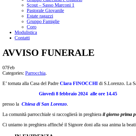
Scout – Sasso Marconi 1
Pastorale Giovanile
Estate ragazzi
Gruppo Famiglie
Coro
Modulistica
Contatti
AVVISO FUNERALE
07
Feb
Categories:
Parrocchia
.
E’ tornata alla Casa del Padre
Clara FINOCCHI
di S.Lorenzo.
La S
Giovedì 8 febbraio 2024
alle ore 14.45
presso la
Chiesa
di San Lorenzo
.
La comunità parrocchiale si raccoglierà in preghiera
il giorno prima
p
Ci uniamo in preghiera affinché il Signore doni alla sua anima la beati