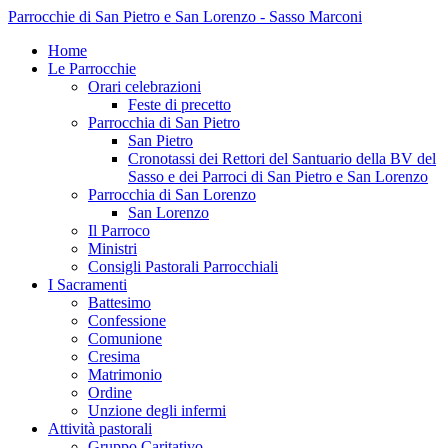
Parrocchie di San Pietro e San Lorenzo - Sasso Marconi
Home
Le Parrocchie
Orari celebrazioni
Feste di precetto
Parrocchia di San Pietro
San Pietro
Cronotassi dei Rettori del Santuario della BV del
Sasso e dei Parroci di San Pietro e San Lorenzo
Parrocchia di San Lorenzo
San Lorenzo
Il Parroco
Ministri
Consigli Pastorali Parrocchiali
I Sacramenti
Battesimo
Confessione
Comunione
Cresima
Matrimonio
Ordine
Unzione degli infermi
Attività pastorali
Gruppo Caritativo