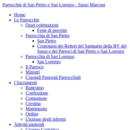
Parrocchie di San Pietro e San Lorenzo - Sasso Marconi
Home
Le Parrocchie
Orari celebrazioni
Feste di precetto
Parrocchia di San Pietro
San Pietro
Cronotassi dei Rettori del Santuario della BV del
Sasso e dei Parroci di San Pietro e San Lorenzo
Parrocchia di San Lorenzo
San Lorenzo
Il Parroco
Ministri
Consigli Pastorali Parrocchiali
I Sacramenti
Battesimo
Confessione
Comunione
Cresima
Matrimonio
Ordine
Unzione degli infermi
Attività pastorali
Gruppo Caritativo