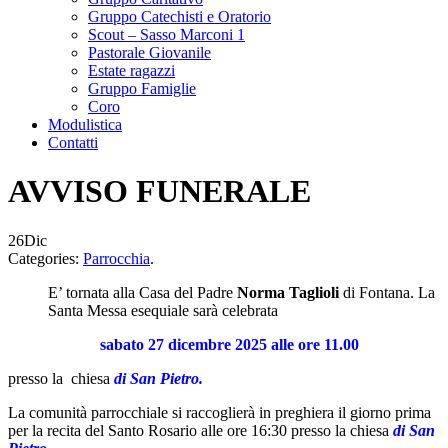
Gruppo Catechisti e Oratorio
Scout – Sasso Marconi 1
Pastorale Giovanile
Estate ragazzi
Gruppo Famiglie
Coro
Modulistica
Contatti
AVVISO FUNERALE
26
Dic
Categories:
Parrocchia
.
E’ tornata alla Casa del Padre
Norma Taglioli
di Fontana.
La
Santa Messa esequiale sarà celebrata
sabato 27 dicembre 2025
alle ore 11.00
presso la chiesa
di San Pietro.
La comunità parrocchiale si raccoglierà in preghiera il giorno prima
per la recita del Santo Rosario alle ore 16:30 presso la chiesa
di San