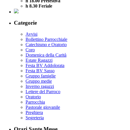
h 18.00 Prefestiva
h 8.30 Feriale
Categorie
Avvisi
Bollettino Parrocchiale
Catechismo e Oratorio
Coro
Domenica della Carità
Estate Ragazzi
Festa BV Addolorata
Festa BV Sasso
Gruppo famiglie
Gruppo medie
Inverno ragazzi
Lettere del Parroco
Oratorio
Parrocchia
Pastorale giovanile
Preghiera
Segreteria
Orari Sante Messe