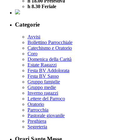
h 18.00 Prefestiva
h 8.30 Feriale
Categorie
Avvisi
Bollettino Parrocchiale
Catechismo e Oratorio
Coro
Domenica della Carità
Estate Ragazzi
Festa BV Addolorata
Festa BV Sasso
Gruppo famiglie
Gruppo medie
Inverno ragazzi
Lettere del Parroco
Oratorio
Parrocchia
Pastorale giovanile
Preghiera
Segreteria
Orari Sante Messe