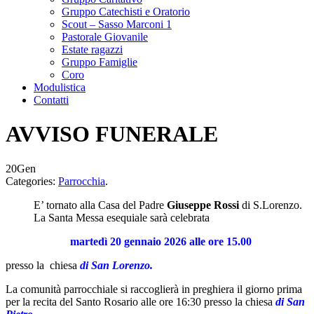
Gruppo Catechisti e Oratorio
Scout – Sasso Marconi 1
Pastorale Giovanile
Estate ragazzi
Gruppo Famiglie
Coro
Modulistica
Contatti
AVVISO FUNERALE
20
Gen
Categories:
Parrocchia
.
E’ tornato alla Casa del Padre
Giuseppe Rossi
di S.Lorenzo.
La Santa Messa esequiale sarà celebrata
martedì 20 gennaio 2026
alle ore 15.00
presso la chiesa
di San Lorenzo.
La comunità parrocchiale si raccoglierà in preghiera il giorno prima
per la recita del Santo Rosario alle ore 16:30 presso la chiesa
di San