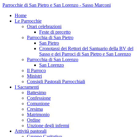
Parrocchie di San Pietro e San Lorenzo - Sasso Marconi
Home
Le Parrocchie
Orari celebrazioni
Feste di precetto
Parrocchia di San Pietro
San Pietro
Cronotassi dei Rettori del Santuario della BV del
Sasso e dei Parroci di San Pietro e San Lorenzo
Parrocchia di San Lorenzo
San Lorenzo
Il Parroco
Ministri
Consigli Pastorali Parrocchiali
I Sacramenti
Battesimo
Confessione
Comunione
Cresima
Matrimonio
Ordine
Unzione degli infermi
Attività pastorali
Gruppo Caritativo