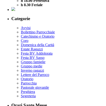
h 18.00 Prefestiva
h 8.30 Feriale
Categorie
Avvisi
Bollettino Parrocchiale
Catechismo e Oratorio
Coro
Domenica della Carità
Estate Ragazzi
Festa BV Addolorata
Festa BV Sasso
Gruppo famiglie
Gruppo medie
Inverno ragazzi
Lettere del Parroco
Oratorio
Parrocchia
Pastorale giovanile
Preghiera
Segreteria
Orari Sante Messe