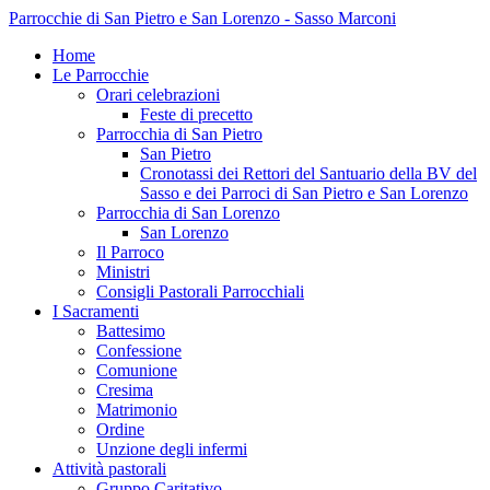
Parrocchie di San Pietro e San Lorenzo - Sasso Marconi
Home
Le Parrocchie
Orari celebrazioni
Feste di precetto
Parrocchia di San Pietro
San Pietro
Cronotassi dei Rettori del Santuario della BV del
Sasso e dei Parroci di San Pietro e San Lorenzo
Parrocchia di San Lorenzo
San Lorenzo
Il Parroco
Ministri
Consigli Pastorali Parrocchiali
I Sacramenti
Battesimo
Confessione
Comunione
Cresima
Matrimonio
Ordine
Unzione degli infermi
Attività pastorali
Gruppo Caritativo