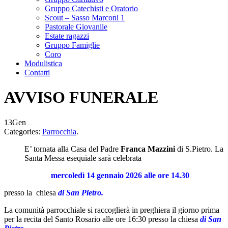
Gruppo Catechisti e Oratorio
Scout – Sasso Marconi 1
Pastorale Giovanile
Estate ragazzi
Gruppo Famiglie
Coro
Modulistica
Contatti
AVVISO FUNERALE
13
Gen
Categories:
Parrocchia
.
E’ tornata alla Casa del Padre
Franca Mazzini
di S.Pietro.
La
Santa Messa esequiale sarà celebrata
mercoledì 14 gennaio 2026
alle ore 14.30
presso la chiesa
di San Pietro.
La comunità parrocchiale si raccoglierà in preghiera il giorno prima
per la recita del Santo Rosario alle ore 16:30 presso la chiesa
di San