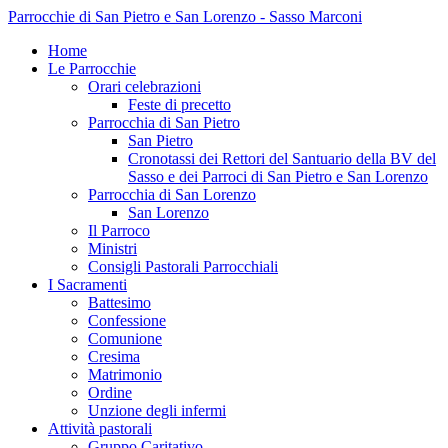
Parrocchie di San Pietro e San Lorenzo - Sasso Marconi
Home
Le Parrocchie
Orari celebrazioni
Feste di precetto
Parrocchia di San Pietro
San Pietro
Cronotassi dei Rettori del Santuario della BV del
Sasso e dei Parroci di San Pietro e San Lorenzo
Parrocchia di San Lorenzo
San Lorenzo
Il Parroco
Ministri
Consigli Pastorali Parrocchiali
I Sacramenti
Battesimo
Confessione
Comunione
Cresima
Matrimonio
Ordine
Unzione degli infermi
Attività pastorali
Gruppo Caritativo