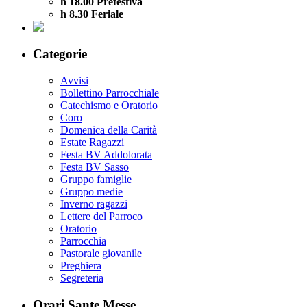
h 18.00 Prefestiva
h 8.30 Feriale
Categorie
Avvisi
Bollettino Parrocchiale
Catechismo e Oratorio
Coro
Domenica della Carità
Estate Ragazzi
Festa BV Addolorata
Festa BV Sasso
Gruppo famiglie
Gruppo medie
Inverno ragazzi
Lettere del Parroco
Oratorio
Parrocchia
Pastorale giovanile
Preghiera
Segreteria
Orari Sante Messe