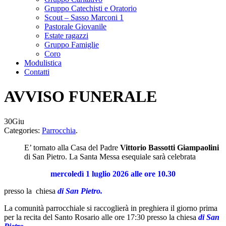
Gruppo Catechisti e Oratorio
Scout – Sasso Marconi 1
Pastorale Giovanile
Estate ragazzi
Gruppo Famiglie
Coro
Modulistica
Contatti
AVVISO FUNERALE
30
Giu
Categories:
Parrocchia
.
E’ tornato alla Casa del Padre
Vittorio Bassotti Giampaolini
di San Pietro.
La Santa Messa esequiale sarà celebrata
mercoledì 1 luglio 2026
alle ore 10.30
presso la chiesa
di San Pietro.
La comunità parrocchiale si raccoglierà in preghiera il giorno prima
per la recita del Santo Rosario alle ore 17:30 presso la chiesa
di San