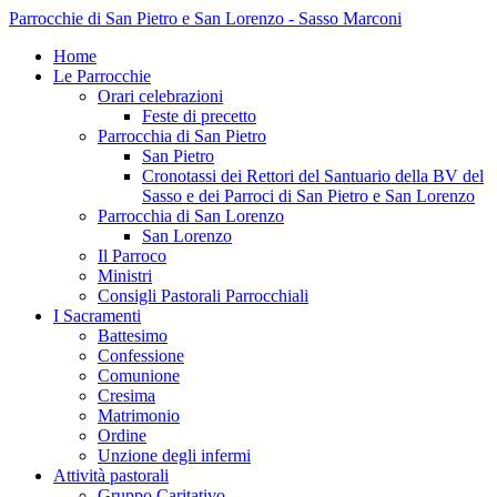
Parrocchie di San Pietro e San Lorenzo - Sasso Marconi
Home
Le Parrocchie
Orari celebrazioni
Feste di precetto
Parrocchia di San Pietro
San Pietro
Cronotassi dei Rettori del Santuario della BV del
Sasso e dei Parroci di San Pietro e San Lorenzo
Parrocchia di San Lorenzo
San Lorenzo
Il Parroco
Ministri
Consigli Pastorali Parrocchiali
I Sacramenti
Battesimo
Confessione
Comunione
Cresima
Matrimonio
Ordine
Unzione degli infermi
Attività pastorali
Gruppo Caritativo