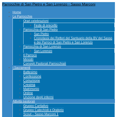
Parrocchie di San Pietro e San Lorenzo - Sasso Marconi
Home
Le Parrocchie
Orari celebrazioni
Feste di precetto
Parrocchia di San Pietro
San Pietro
Cronotassi dei Rettori del Santuario della BV del Sasso
e dei Parroci di San Pietro e San Lorenzo
Parrocchia di San Lorenzo
San Lorenzo
Il Parroco
Ministri
Consigli Pastorali Parrocchiali
I Sacramenti
Battesimo
Confessione
Comunione
Cresima
Matrimonio
Ordine
Unzione degli infermi
Attività pastorali
Gruppo Caritativo
Gruppo Catechisti e Oratorio
Scout – Sasso Marconi 1