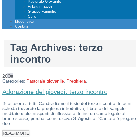
Pastorale Giovanile
Estate ragazzi
Gruppo Famiglie
Coro
Modulistica
Contatti
Tag Archives:
terzo
incontro
20
Ott
Categories:
Pastorale giovanile
,
Preghiera
.
Adorazione del giovedì: terzo incontro
Buonasera a tutti! Condividiamo il testo del terzo incontro. In ogni
scheda troverete la preghiera introduttiva, il brano del Vangelo
meditato e alcuni spunti di riflessione. Infine un canto legato al
brano stesso, perché, come diceva S. Agostino, “Cantare è pregare
due …
READ MORE