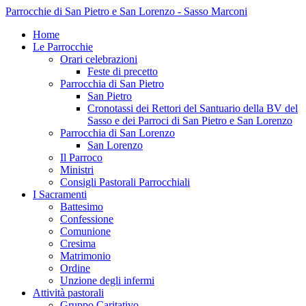
Parrocchie di San Pietro e San Lorenzo - Sasso Marconi
Home
Le Parrocchie
Orari celebrazioni
Feste di precetto
Parrocchia di San Pietro
San Pietro
Cronotassi dei Rettori del Santuario della BV del
Sasso e dei Parroci di San Pietro e San Lorenzo
Parrocchia di San Lorenzo
San Lorenzo
Il Parroco
Ministri
Consigli Pastorali Parrocchiali
I Sacramenti
Battesimo
Confessione
Comunione
Cresima
Matrimonio
Ordine
Unzione degli infermi
Attività pastorali
Gruppo Caritativo