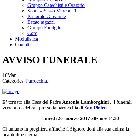
Gruppo Catechisti e Oratorio
Scout – Sasso Marconi 1
Pastorale Giovanile
Estate ragazzi
Gruppo Famiglie
Coro
Modulistica
Contatti
AVVISO FUNERALE
18
Mar
Categories:
Parrocchia
.
E’ tornato alla Casa del Padre
Antonio Lamborghini
.
I funerali
verranno celebrati presso la parrocchia di
San Pietro
Lunedì 20 marzo 2017 alle ore 14,30
Ci uniamo in preghiera affinché il Signore doni alla sua anima la
beatitudine eterna.