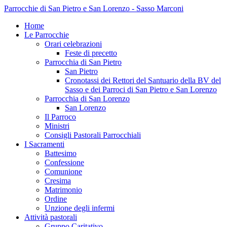
Parrocchie di San Pietro e San Lorenzo - Sasso Marconi
Home
Le Parrocchie
Orari celebrazioni
Feste di precetto
Parrocchia di San Pietro
San Pietro
Cronotassi dei Rettori del Santuario della BV del
Sasso e dei Parroci di San Pietro e San Lorenzo
Parrocchia di San Lorenzo
San Lorenzo
Il Parroco
Ministri
Consigli Pastorali Parrocchiali
I Sacramenti
Battesimo
Confessione
Comunione
Cresima
Matrimonio
Ordine
Unzione degli infermi
Attività pastorali
Gruppo Caritativo