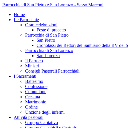
Parrocchie di San Pietro e San Lorenzo - Sasso Marconi
Home
Le Parrocchie
Orari celebrazioni
Feste di precetto
Parrocchia di San Pietro
San Pietro
Cronotassi dei Rettori del Santuario della BV del 
Parrocchia di San Lorenzo
San Lorenzo
Il Parroco
Ministri
Consigli Pastorali Parrocchiali
I Sacramenti
Battesimo
Confessione
Comunione
Cresima
Matrimonio
Ordine
Unzione degli infermi
Attività pastorali
Gruppo Caritativo
Gruppo Catechisti e Oratorio