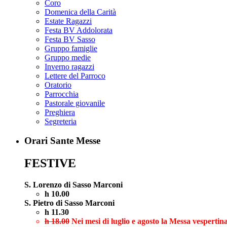
Coro
Domenica della Carità
Estate Ragazzi
Festa BV Addolorata
Festa BV Sasso
Gruppo famiglie
Gruppo medie
Inverno ragazzi
Lettere del Parroco
Oratorio
Parrocchia
Pastorale giovanile
Preghiera
Segreteria
Orari Sante Messe
FESTIVE
S. Lorenzo di Sasso Marconi
h 10.00
S. Pietro di Sasso Marconi
h 11.30
h 18.00
Nei mesi di luglio e agosto la Messa vespertina