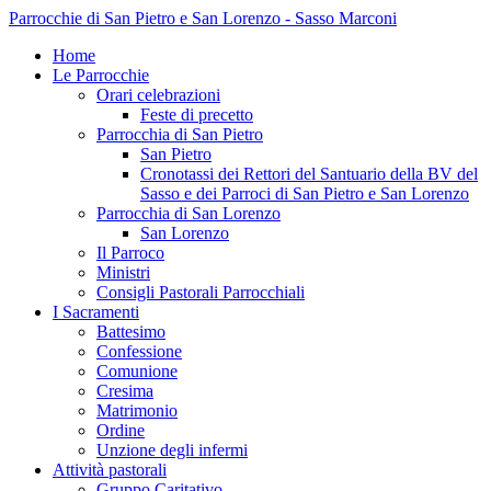
Parrocchie di San Pietro e San Lorenzo - Sasso Marconi
Home
Le Parrocchie
Orari celebrazioni
Feste di precetto
Parrocchia di San Pietro
San Pietro
Cronotassi dei Rettori del Santuario della BV del
Sasso e dei Parroci di San Pietro e San Lorenzo
Parrocchia di San Lorenzo
San Lorenzo
Il Parroco
Ministri
Consigli Pastorali Parrocchiali
I Sacramenti
Battesimo
Confessione
Comunione
Cresima
Matrimonio
Ordine
Unzione degli infermi
Attività pastorali
Gruppo Caritativo