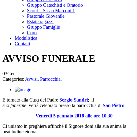
Gruppo Catechisti e Oratorio
Scout – Sasso Marconi 1
Pastorale Giovanile
Estate ragazzi
Gruppo Famiglie
Coro
Modulistica
Contatti
AVVISO FUNERALE
03
Gen
Categories:
Avvisi
,
Parrocchia
.
È tornato alla Casa del Padre
Sergio Sandri
; il
suo
funerale
verrà celebrato presso la parrocchia di
San Pietro
Venerdì 5 gennaio 2018 alle ore 10,30
Ci uniamo in preghiera affinché il Signore doni alla sua anima la
beatitudine eterna.