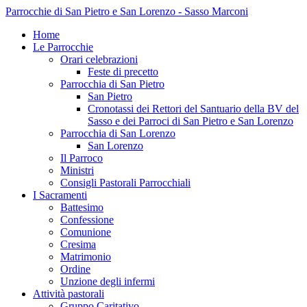
Parrocchie di San Pietro e San Lorenzo - Sasso Marconi
Home
Le Parrocchie
Orari celebrazioni
Feste di precetto
Parrocchia di San Pietro
San Pietro
Cronotassi dei Rettori del Santuario della BV del
Sasso e dei Parroci di San Pietro e San Lorenzo
Parrocchia di San Lorenzo
San Lorenzo
Il Parroco
Ministri
Consigli Pastorali Parrocchiali
I Sacramenti
Battesimo
Confessione
Comunione
Cresima
Matrimonio
Ordine
Unzione degli infermi
Attività pastorali
Gruppo Caritativo