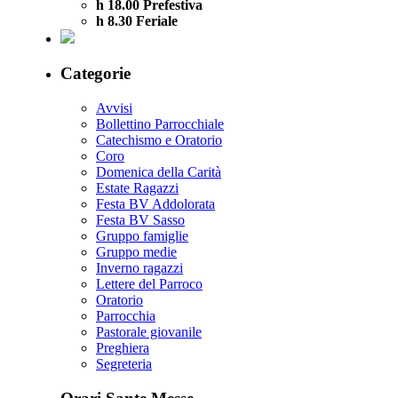
h 18.00 Prefestiva
h 8.30 Feriale
Categorie
Avvisi
Bollettino Parrocchiale
Catechismo e Oratorio
Coro
Domenica della Carità
Estate Ragazzi
Festa BV Addolorata
Festa BV Sasso
Gruppo famiglie
Gruppo medie
Inverno ragazzi
Lettere del Parroco
Oratorio
Parrocchia
Pastorale giovanile
Preghiera
Segreteria