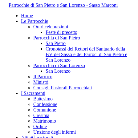
Parrocchie di San Pietro e San Lorenzo - Sasso Marconi
Home
Le Parrocchie
Orari celebrazioni
Feste di precetto
Parrocchia di San Pietro
San Pietro
Cronotassi dei Rettori del Santuario della
BV del Sasso e dei Parroci di San Pietro e
San Lorenzo
Parrocchia di San Lorenzo
San Lorenzo
Il Parroco
Ministri
Consigli Pastorali Parrocchiali
I Sacramenti
Battesimo
Confessione
Comunione
Cresima
Matrimonio
Ordine
Unzione degli infermi
Attività pastorali